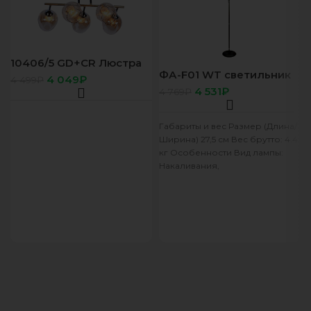
10406/5 GD+CR Люстра
ФА-F01 WT светильник
Е27*60Вт
4 049
₽
4 499
₽
напольный
4 531
₽
4 769
₽
Габариты и вес Размер (Длина/
Ширина) 27,5 см Вес брутто: 4.4
кг Особенности Вид лампы:
Накаливания,
Энергосберегающая
Количество ламп: 2 Цвет: