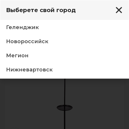
Выберете свой город
Геленджик
Новороссийск
ние
Торшеры
1071/1 Черный 220V 15W E27 Торшер
Мегион
-5%
Нижневартовск