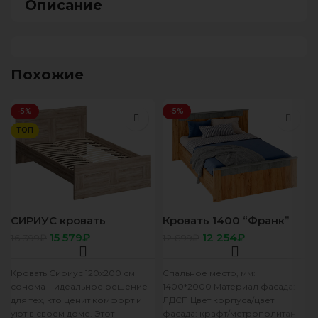
Описание
Похожие
-5%
-5%
ТОП
СИРИУС кровать
Кровать 1400 “Франк”
двойная 120х200
КР-19 крафт/
15 579
₽
12 254
₽
16 399
₽
12 899
₽
Сонома
метрополитан грей
Кровать Сириус 120х200 см
Спальное место, мм:
сонома – идеальное решение
1400*2000 Материал фасада:
для тех, кто ценит комфорт и
ЛДСП Цвет корпуса/цвет
уют в своем доме. Этот
фасада: крафт/метрополитан