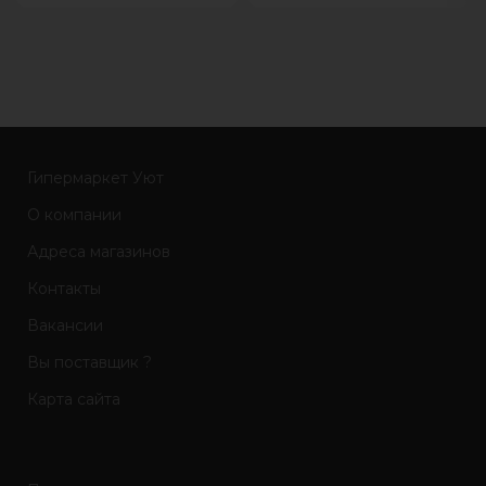
современный
грей Ширина, мм: 1684 Высота,
мм: 910 Глубина, мм:
Гипермаркет Уют
О компании
Адреса магазинов
Контакты
Вакансии
Вы поставщик ?
Карта сайта