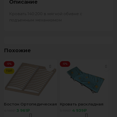
Описание
Кровать 140:200 в мягкой обивке с
подъемным механизмом
Похожие
-5%
-5%
ТОП
Бостон Ортопедическая
Кровать раскладная
решетка 1400
“Эконом-М600”
3 961
₽
4 939
₽
4 169
₽
5 199
₽