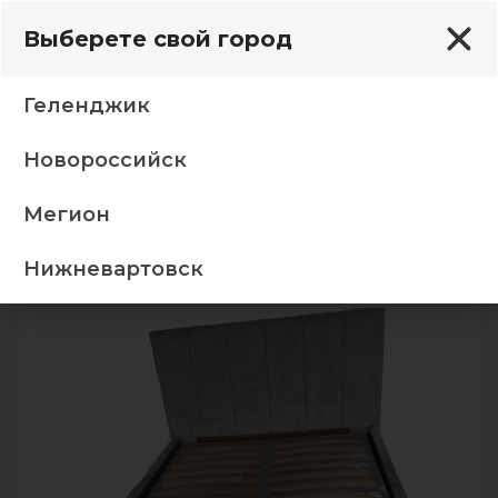
Выберете свой город
Геленджик
Новороссийск
вати
140*200 (пм) кр Валенсия 05 Лове серо синий
Мегион
-5%
Нижневартовск