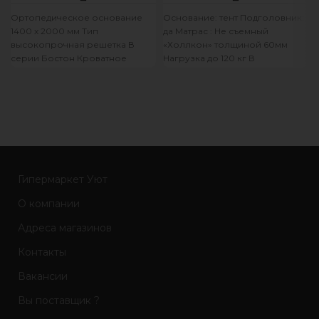
Ортопедическое основание
Основание: тент Подголовник:
1400 х 2000 мм Тип
да Матрас : Не съемный
высокопрочная решетка В
«Холлкон» толщиной 60мм
серии Бостон Кроватное
Нагрузка до 120 кг В
основание не входит в
разложенном виде:
комплект!
2000x700x330мм В
Гипермаркет Уют
О компании
Адреса магазинов
Контакты
Вакансии
Вы поставщик ?