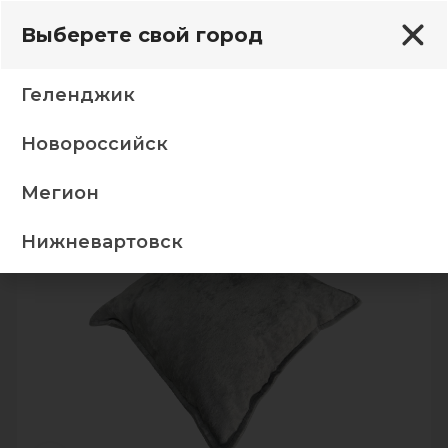
Выберете свой город
Геленджик
Новороссийск
душки
40*40*15 Подушка Сенатор 03 Панда серый
Мегион
-5%
Нижневартовск