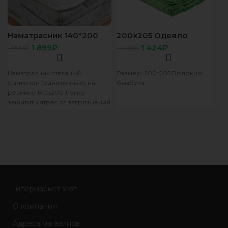
Наматрасник 140*200
200х205 Одеяло
стеганый Синтепон
(Волокно бамбука)
1 899
₽
1 424
₽
1 999
₽
1 499
₽
(однотонный) на
Стандарт всесезон
резинке
Наматрасник стеганый
Размер: 200*205 Волокно
Синтепон (однотонный) на
бамбука
резинке 140х200 Легко
защитит матрас от загрязнений
и поможет продлить срок его
службы Страна производства:
Гипермаркет Уют
О компании
Адреса магазинов