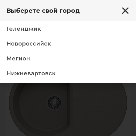
Выберете свой город
Геленджик
Новороссийск
ки
TOLERO GELCOAT Ronda-760 мойка, цвет Серый
Мегион
-5%
Нижневартовск