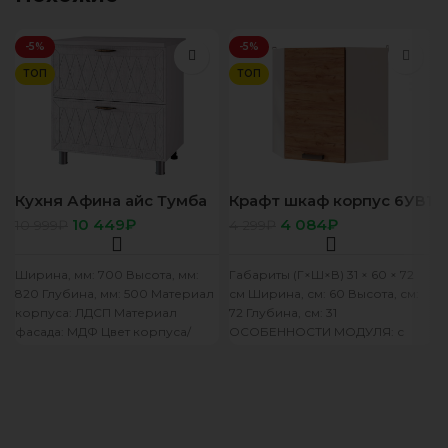
-5%
-5%
ТОП
ТОП
Кухня Афина айс Тумба
Крафт шкаф корпус 6УВ1
8Р2 корп белый, фасад
фасад 6УВ1
10 449
₽
4 084
₽
10 999
₽
4 299
₽
8Р2 Афина айс стол 0,8
Ширина, мм: 700 Высота, мм:
Габариты (Г×Ш×В) 31 × 60 × 72
820 Глубина, мм: 500 Материал
см Ширина, см: 60 Высота, см:
корпуса: ЛДСП Материал
72 Глубина, см: 31
фасада: МДФ Цвет корпуса/
ОСОБЕННОСТИ МОДУЛЯ: с
цвет фасада: белый/F11
ОСОБЕННОСТИ